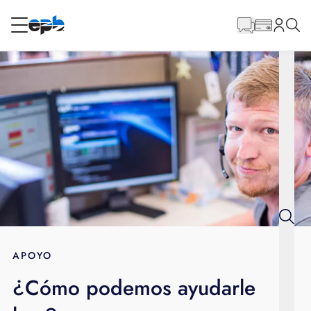
Contenido
principal
RESIDENCIAL
NEGOCIO
Internet
Energía
Televisión
Teléfono
APOYO
¿Cómo podemos ayudarle
BLOG