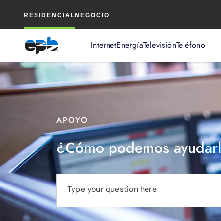
Contenido
RESIDENCIAL
NEGOCIO
principal
Internet
Energía
Televisión
Teléfono
APOYO
¿Cómo podemos ayudarl
Type your question here