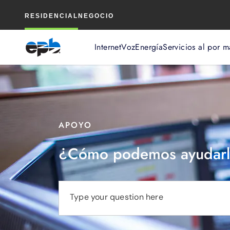
Contenido
RESIDENCIAL
NEGOCIO
principal
Internet
Voz
Energía
Servicios al por m
APOYO
¿Cómo podemos ayudarl
Type your question here