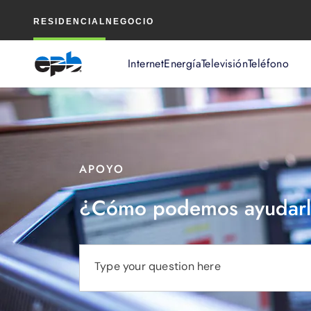
Contenido
RESIDENCIAL
NEGOCIO
principal
Internet
Energía
Televisión
Teléfono
APOYO
¿Cómo podemos ayudarl
Type your question here