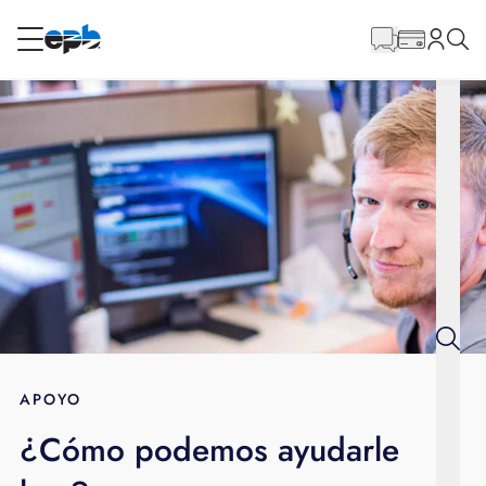
Contenido
principal
RESIDENCIAL
NEGOCIO
Internet
Energía
Televisión
Teléfono
APOYO
¿Cómo podemos ayudarle
BLOG