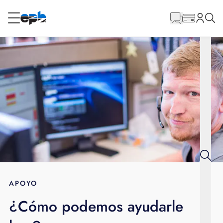
Contenido
principal
RESIDENCIAL
NEGOCIO
Internet
Energía
Televisión
Teléfono
APOYO
¿Cómo podemos ayudarle
BLOG