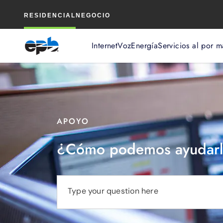
Contenido
RESIDENCIAL
NEGOCIO
principal
Internet
Voz
Energía
Servicios al por m
APOYO
¿Cómo podemos ayudarl
Type your question here