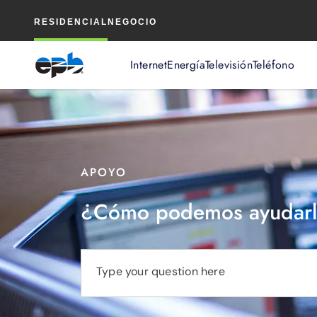
Contenido
RESIDENCIAL
NEGOCIO
principal
Internet
Energía
Televisión
Teléfono
APOYO
¿Cómo podemos ayudarl
Type your question here