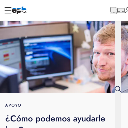
Contenido
principal
RESIDENCIAL
NEGOCIO
Internet
Energía
Televisión
Teléfono
APOYO
¿Cómo podemos ayudarle
BLOG