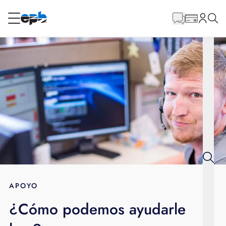
Contenido
principal
RESIDENCIAL
NEGOCIO
Internet
Energía
Televisión
Teléfono
APOYO
¿Cómo podemos ayudarle
BLOG