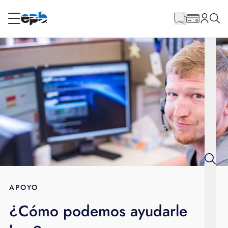
Contenido
principal
RESIDENCIAL
NEGOCIO
Internet
Energía
Televisión
Teléfono
APOYO
¿Cómo podemos ayudarle
BLOG