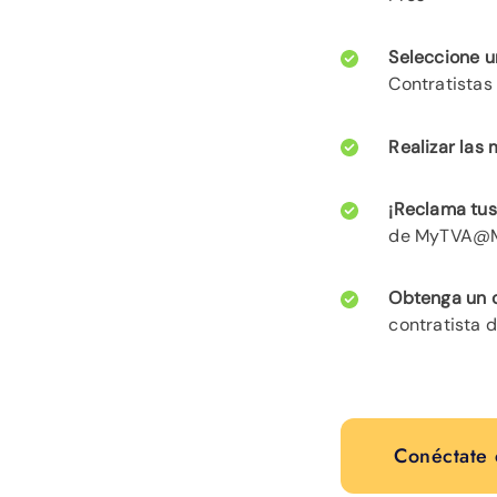
Seleccione u
Contratistas
Realizar las
¡Reclama tus
de MyTVA@My
Obtenga un c
contratista 
Conéctate 