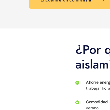
Encuentre un contratista
¿Por q
aislam
Ahorre energ
trabajar hora
Comodidad 
verano.