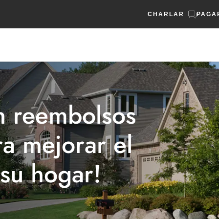
CHARLAR
PAGA
n reembolsos
ra mejorar el
 su hogar!