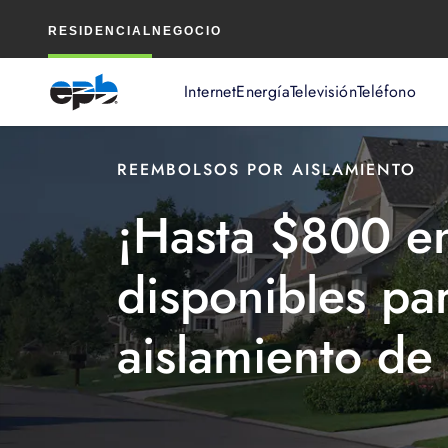
Contenido
RESIDENCIAL
NEGOCIO
principal
Internet
Energía
Televisión
Teléfono
REEMBOLSOS POR AISLAMIENTO
¡Hasta $800 e
disponibles pa
aislamiento de