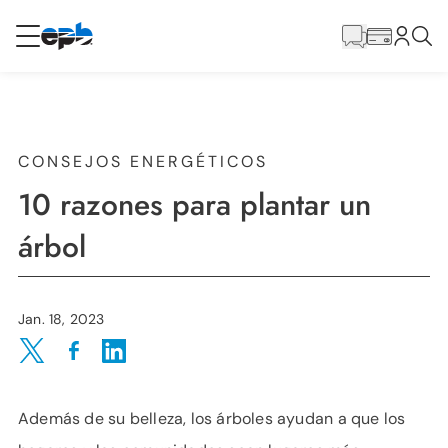
Contenido
principal
RESIDENCIAL
NEGOCIO
Internet
CONSEJOS ENERGÉTICOS
10 razones para plantar un
Energía
árbol
Televisión
Jan. 18, 2023
Teléfono
Share on Twitter
Share on Facebook
Share on LinkedIn
Además de su belleza, los árboles ayudan a que los
BLOG