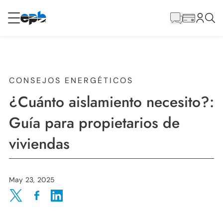
Contenido
principal
RESIDENCIAL
NEGOCIO
Internet
CONSEJOS ENERGÉTICOS
¿Cuánto aislamiento necesito?:
Energía
Guía para propietarios de
viviendas
Televisión
Teléfono
May 23, 2025
Share on Twitter
Share on Facebook
Share on LinkedIn
BLOG