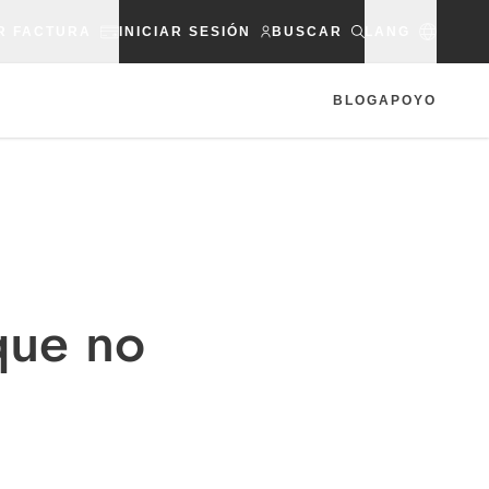
R FACTURA
INICIAR SESIÓN
BUSCAR
LANG
BLOG
APOYO
que no