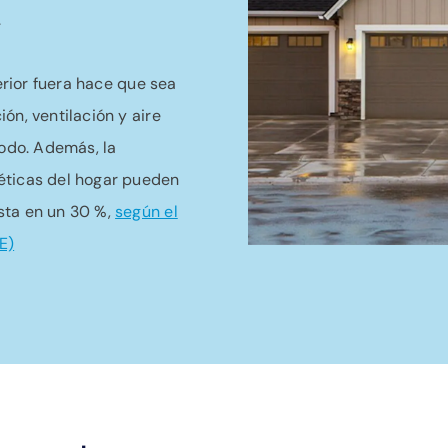
.
terior fuera hace que sea
ón, ventilación y aire
odo. Además, la
éticas del hogar pueden
sta en un 30 %,
según el
E)