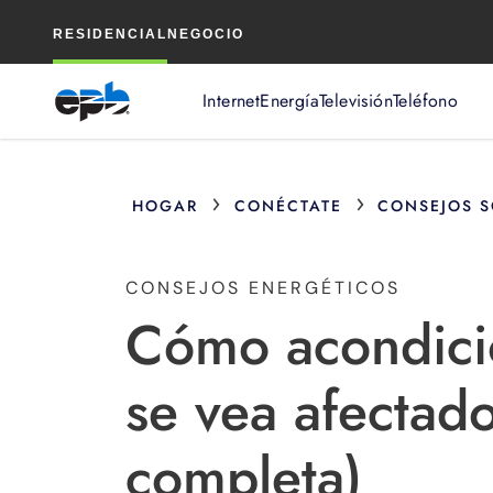
Contenido
RESIDENCIAL
NEGOCIO
principal
Internet
Energía
Televisión
Teléfono
›
›
HOGAR
CONÉCTATE
CONSEJOS S
CONSEJOS ENERGÉTICOS
Cómo acondici
se vea afectado
completa)