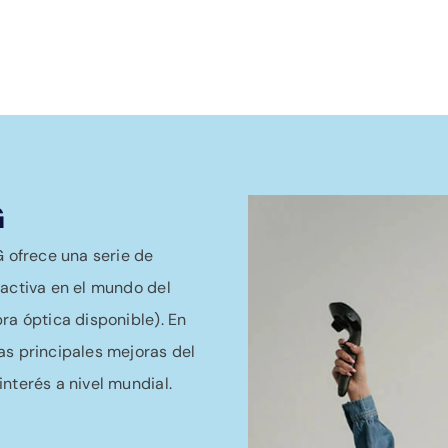
G
G ofrece una serie de
ractiva en el mundo del
ra óptica disponible). En
as principales mejoras del
nterés a nivel mundial.