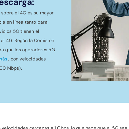
descarga:
 sobre el 4G es su mayor
ia en línea tanto para
icios 5G tienen el
 el 4G. Según la Comisión
era que los operadores 5G
más
, con velocidades
000 Mbps).
n velocidades cercanas a 1 Gbps, lo que hace que el 5G se