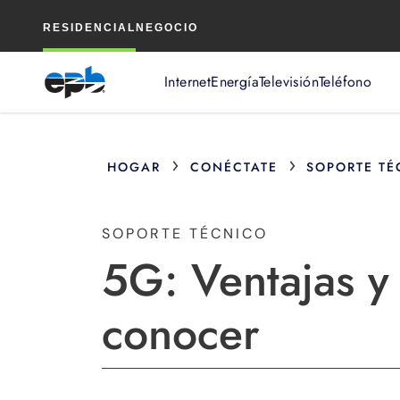
Contenido
RESIDENCIAL
NEGOCIO
principal
Internet
Energía
Televisión
Teléfono
›
›
HOGAR
CONÉCTATE
SOPORTE TÉ
SOPORTE TÉCNICO
5G: Ventajas y
conocer