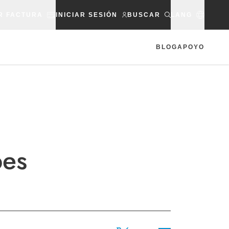
R FACTURA
INICIAR SESIÓN
BUSCAR
LANG
BLOG
APOYO
bes