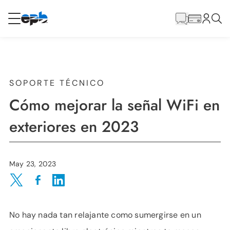
Contenido
principal
RESIDENCIAL
NEGOCIO
Internet
SOPORTE TÉCNICO
Cómo mejorar la señal WiFi en
Energía
exteriores en 2023
Televisión
May 23, 2023
Teléfono
Share on Twitter
Share on Facebook
Share on LinkedIn
No hay nada tan relajante como sumergirse en un
BLOG