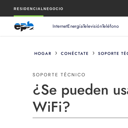
Contenido
RESIDENCIAL
NEGOCIO
principal
Internet
Energía
Televisión
Teléfono
›
›
HOGAR
CONÉCTATE
SOPORTE TÉ
SOPORTE TÉCNICO
¿Se pueden usa
WiFi?