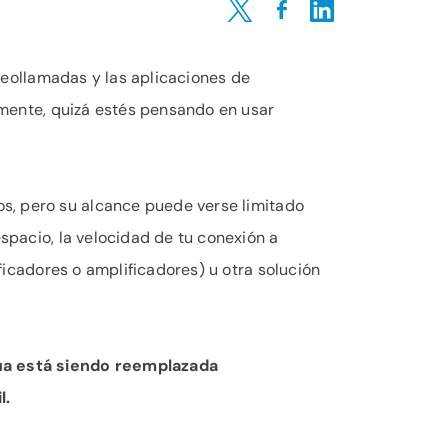
Share on Twitter
Share on Facebook
Share on LinkedIn
ideollamadas y las aplicaciones de
tamente, quizá estés pensando en usar
os, pero su alcance puede verse limitado
espacio, la velocidad de tu conexión a
ificadores o amplificadores) u otra solución
gua está siendo reemplazada
l.