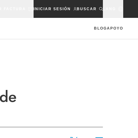
R FACTURA
INICIAR SESIÓN
BUSCAR
LANG
BLOG
APOYO
 de