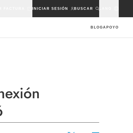
R FACTURA
INICIAR SESIÓN
BUSCAR
LANG
BLOG
APOYO
onexión
6