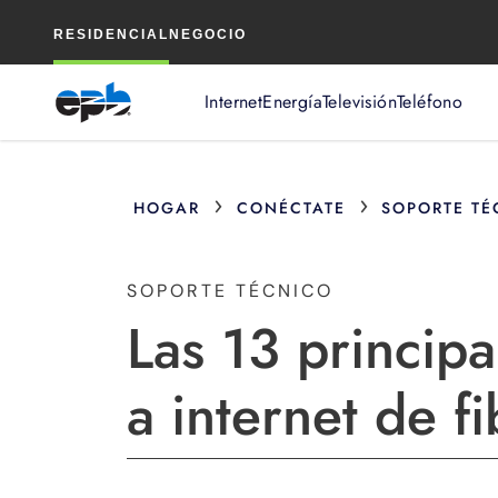
Contenido
RESIDENCIAL
NEGOCIO
principal
Internet
Energía
Televisión
Teléfono
›
›
HOGAR
CONÉCTATE
SOPORTE TÉ
SOPORTE TÉCNICO
Las 13 principa
a internet de f