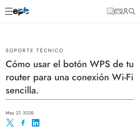
Contenido
principal
RESIDENCIAL
NEGOCIO
Internet
SOPORTE TÉCNICO
Cómo usar el botón WPS de tu
Energía
router para una conexión Wi-Fi
sencilla.
Televisión
Teléfono
May 27, 2026
Share on Twitter
Share on Facebook
Share on LinkedIn
BLOG