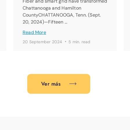
Fiber and smart grid have transformed
Chattanooga and Hamilton
CountyCHATTANOOGA, Tenn. (Sept.
20, 2024)—Fifteen …
Read More
·
20 September 2024
5 min. read
Ver más