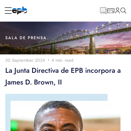
Contenido
principal
RESIDENCIAL
NEGOCIO
SALA DE PRENSA
Internet
·
20 September 2024
4 min.
read
Energía
La Junta Directiva de EPB incorpora a
James D. Brown, II
Televisión
Teléfono
BLOG