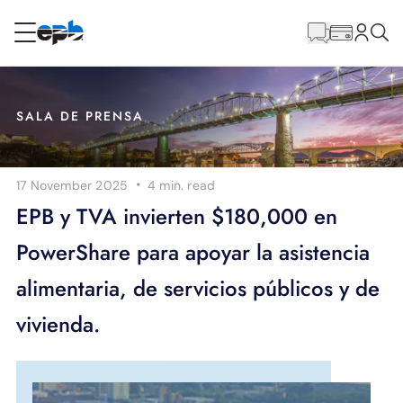
Contenido
principal
RESIDENCIAL
NEGOCIO
SALA DE PRENSA
Internet
·
17 November 2025
4 min.
read
Energía
EPB y TVA invierten $180,000 en
PowerShare para apoyar la asistencia
Televisión
alimentaria, de servicios públicos y de
Teléfono
vivienda.
BLOG