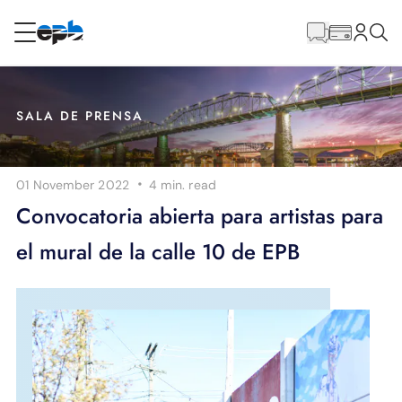
Contenido
principal
RESIDENCIAL
NEGOCIO
SALA DE PRENSA
Internet
·
01 November 2022
4 min.
read
Energía
Convocatoria abierta para artistas para
el mural de la calle 10 de EPB
Televisión
Teléfono
BLOG