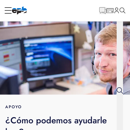
Contenido
principal
RESIDENCIAL
NEGOCIO
Internet
Energía
Televisión
Teléfono
APOYO
¿Cómo podemos ayudarle
BLOG