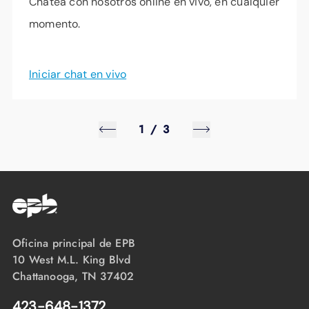
Chatea con nosotros online en vivo, en cualquier
momento.
Iniciar chat en vivo
1
/
3
Oficina principal de EPB
10 West M.L. King Blvd
Chattanooga, TN 37402
423-648-1372