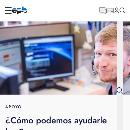
Contenido
principal
RESIDENCIAL
NEGOCIO
Internet
Energía
Televisión
Teléfono
APOYO
¿Cómo podemos ayudarle
BLOG