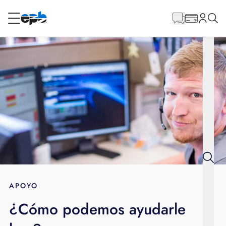
Contenido
principal
RESIDENCIAL
NEGOCIO
Internet
Energía
Televisión
Teléfono
APOYO
¿Cómo podemos ayudarle
BLOG