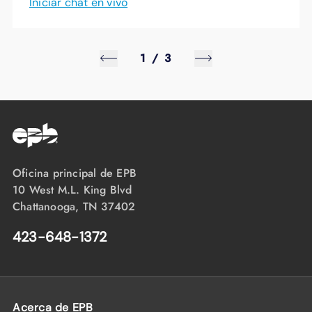
Iniciar chat en vivo
1
/
3
Oficina principal de EPB
10 West M.L. King Blvd
Chattanooga, TN 37402
423-648-1372
Acerca de EPB