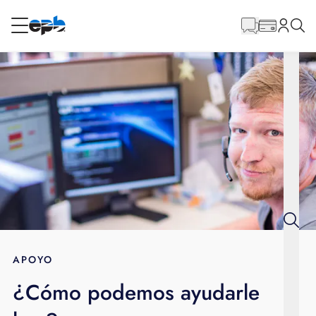
Contenido
principal
RESIDENCIAL
NEGOCIO
Internet
Energía
Televisión
Teléfono
APOYO
¿Cómo podemos ayudarle
BLOG