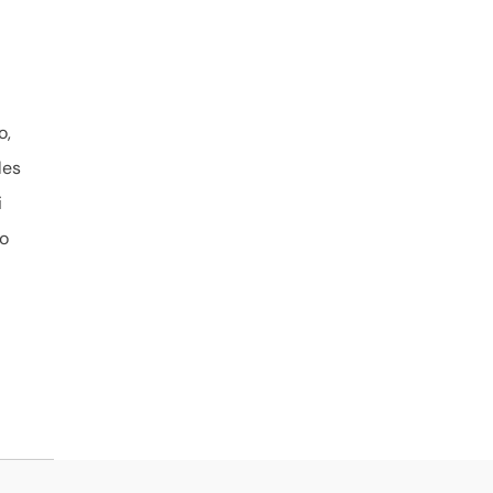
o,
les
i
go