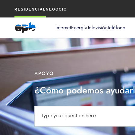
Contenido
RESIDENCIAL
NEGOCIO
principal
Internet
Energía
Televisión
Teléfono
APOYO
¿Cómo podemos ayudarl
Type your question here