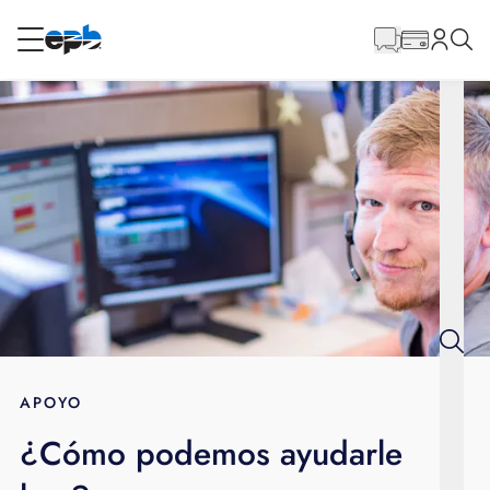
Contenido
principal
RESIDENCIAL
NEGOCIO
Internet
Energía
Televisión
Teléfono
APOYO
¿Cómo podemos ayudarle
BLOG