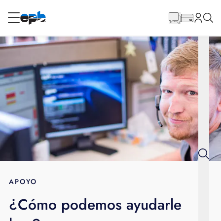
Contenido
principal
RESIDENCIAL
NEGOCIO
Internet
Energía
Televisión
Teléfono
APOYO
¿Cómo podemos ayudarle
BLOG