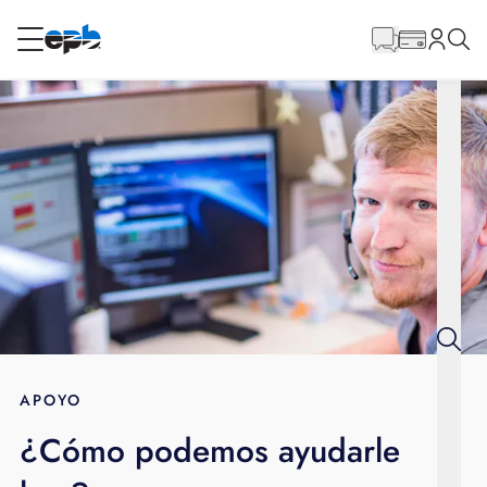
Contenido
principal
RESIDENCIAL
NEGOCIO
Internet
Energía
Televisión
Teléfono
APOYO
¿Cómo podemos ayudarle
BLOG