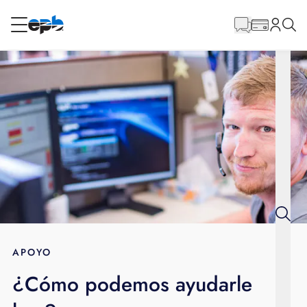
Contenido
principal
RESIDENCIAL
NEGOCIO
Internet
Energía
Televisión
Teléfono
APOYO
¿Cómo podemos ayudarle
BLOG