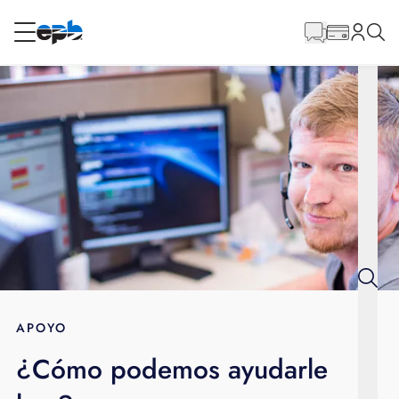
Contenido
principal
RESIDENCIAL
NEGOCIO
Internet
Voz
Energía
Servicios al por mayor
APOYO
¿Cómo podemos ayudarle
BLOG