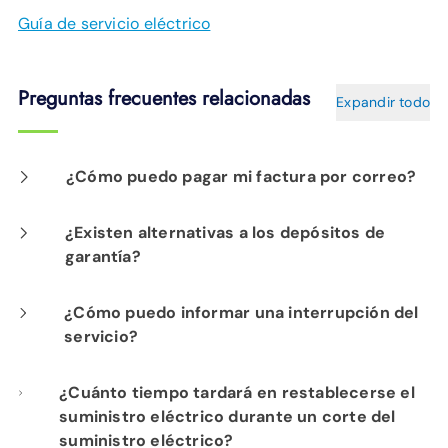
Guía de servicio eléctrico
Preguntas frecuentes relacionadas
Expandir todo
¿Cómo puedo pagar mi factura por correo?
Envíe un cheque o giro postal a: EPB, PO Box
¿Existen alternativas a los depósitos de
garantía?
182255, Chattanooga, TN, 37422. Asegúrese
de incluir su número de cuenta de EPB o EPB
Sí. Una carta de referencia de su empresa de
¿Cómo puedo informar una interrupción del
Fiber Optics.
servicio?
servicios públicos anterior puede servir como
reemplazo de un depósito de garantía. Las
Las tres maneras más fáciles de reportar una
¿Cuánto tiempo tardará en restablecerse el
cartas deben estar impresas en papel
suministro eléctrico durante un corte del
interrupción del servicio son en esta
página
membretado de la empresa de servicios
suministro eléctrico?