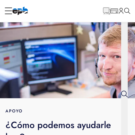
Contenido
principal
RESIDENCIAL
NEGOCIO
Internet
Energía
Televisión
Teléfono
APOYO
¿Cómo podemos ayudarle
BLOG