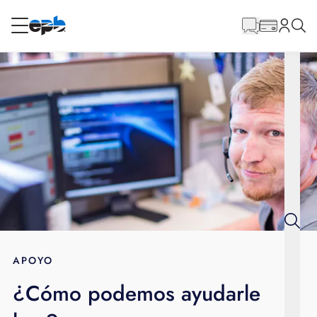
Contenido
principal
RESIDENCIAL
NEGOCIO
Internet
Energía
Televisión
Teléfono
APOYO
¿Cómo podemos ayudarle
BLOG