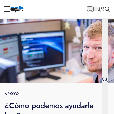
Contenido
principal
RESIDENCIAL
NEGOCIO
Internet
Energía
Televisión
Teléfono
APOYO
¿Cómo podemos ayudarle
BLOG