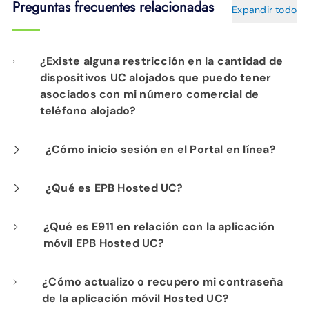
Preguntas frecuentes relacionadas
Expandir todo
¿Existe alguna restricción en la cantidad de
dispositivos UC alojados que puedo tener
asociados con mi número comercial de
teléfono alojado?
¿Cómo inicio sesión en el Portal en línea?
No, no hay ninguna restricción. Si desea
recibir ayuda, llame al 423-648-1500 (opción
Inicie sesión en "
phone.epbfi.com
". Ingrese el
¿Qué es EPB Hosted UC?
2) y uno de nuestros representantes de
número de su teléfono de escritorio y el
¿Qué es E911 en relación con la aplicación
ventas estará encantado de ayudarlo.
número PIN de su correo de voz para la
EPB Hosted UC es un software que ofrece la
móvil EPB Hosted UC?
contraseña.
libertad y la comodidad de realizar y recibir
¿Cómo actualizo o recupero mi contraseña
llamadas desde su computadora de escritorio
E911 (Enhanced 911) es un servicio de
de la aplicación móvil Hosted UC?
o portátil con Windows o MAC, tableta o