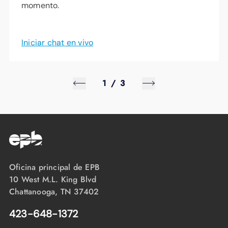
momento.
Iniciar chat en vivo
1
/
3
Oficina principal de EPB
10 West M.L. King Blvd
Chattanooga, TN 37402
423-648-1372