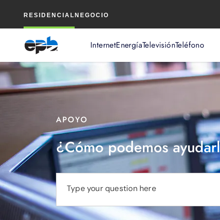
Contenido
RESIDENCIAL
NEGOCIO
principal
Internet
Energía
Televisión
Teléfono
APOYO
¿Cómo podemos ayudarl
Type your question here