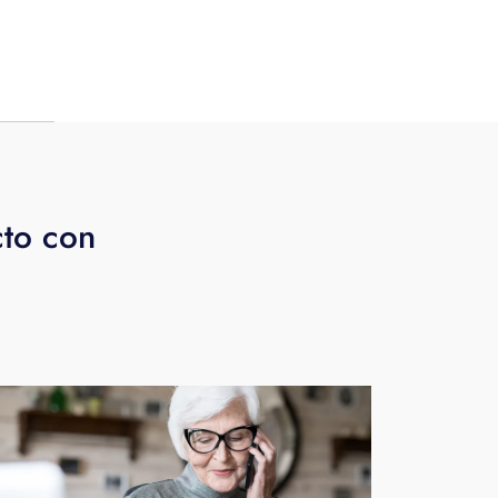
a
n
ione
cto con