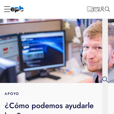
Contenido
principal
RESIDENCIAL
NEGOCIO
Internet
Energía
Televisión
Teléfono
APOYO
¿Cómo podemos ayudarle
BLOG