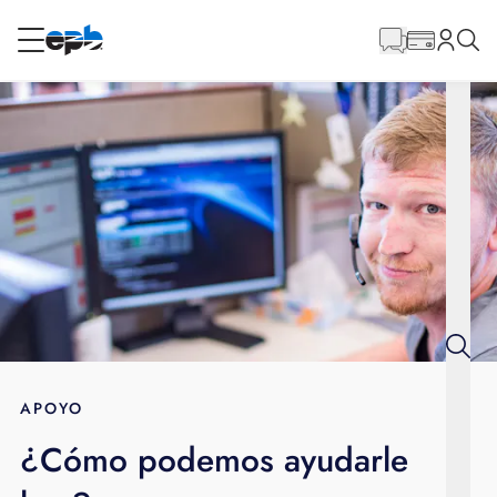
Contenido
principal
RESIDENCIAL
NEGOCIO
Internet
Energía
Televisión
Teléfono
APOYO
¿Cómo podemos ayudarle
BLOG