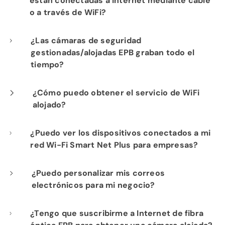
están conectadas a Internet mediante cable
o a través de WiFi?
Nuestra instalación profesional incluye el
¿Las cámaras de seguridad
gestionadas/alojadas EPB graban todo el
cableado de cada cámara a su
tiempo?
infraestructura de red de fibra para un
rendimiento óptimo.
Sí. Los productos de seguridad gestionada y
¿Cómo puedo obtener el servicio de WiFi
alojado?
cámaras alojadas de EPB proporcionan
visibilidad constante de las operaciones de
Si ya es cliente de Internet de Fi-Speed, con
¿Puedo ver los dispositivos conectados a mi
su negocio para su tranquilidad.
red Wi-Fi Smart Net Plus para empresas?
gusto le mostraremos las ventajas de
contratar nuestro servicio de WiFi alojado.
¡Sí! Puede ver todos los dispositivos
¿Puedo personalizar mis correos
Comuníquese con nuestro departamento de
electrónicos para mi negocio?
conectados individualmente en sus redes
ventas al
423-648-1500
para comenzar.
seguras y de empleados. También puede ver
Sí. Nuestra solución de correo electrónico
¿Tengo que suscribirme a Internet de fibra
la cantidad total de dispositivos conectados