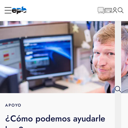
Contenido
principal
RESIDENCIAL
NEGOCIO
Internet
Energía
Televisión
Teléfono
APOYO
¿Cómo podemos ayudarle
BLOG