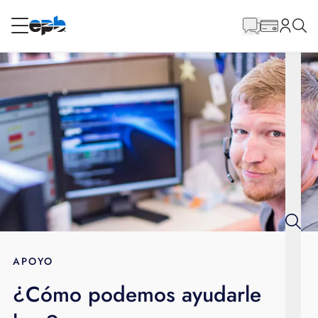
Contenido
principal
RESIDENCIAL
NEGOCIO
Internet
Energía
Televisión
Teléfono
APOYO
¿Cómo podemos ayudarle
BLOG