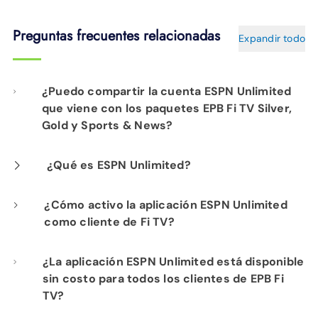
Preguntas frecuentes relacionadas
Expandir todo
¿Puedo compartir la cuenta ESPN Unlimited
que viene con los paquetes EPB Fi TV Silver,
Gold y Sports & News?
Puedes compartir tu cuenta con los miembros
¿Qué es ESPN Unlimited?
de tu hogar, pero el uso está limitado a tres
ESPN Unlimited es un paquete de streaming
¿Cómo activo la aplicación ESPN Unlimited
transmisiones simultáneas. Ten en cuenta que
como cliente de Fi TV?
premium que combina la transmisión en vivo
necesitarás compartir tus credenciales de
de todos los canales de ESPN TV con el
MyDisney para iniciar sesión.
Sigue los pasos que se indican a continuación
¿La aplicación ESPN Unlimited está disponible
contenido de ESPN Select. Normalmente
sin costo para todos los clientes de EPB Fi
o mira las instrucciones en vídeo
aquí
.
cuesta $29.99 al mes si se compra
TV?
directamente a ESPN, pero está incluido