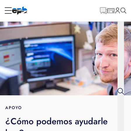
Contenido
principal
RESIDENCIAL
NEGOCIO
Internet
Energía
Televisión
Teléfono
APOYO
¿Cómo podemos ayudarle
BLOG