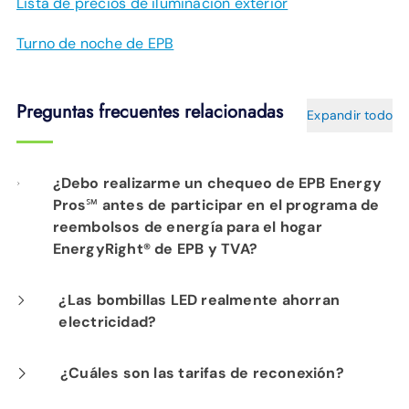
Lista de precios de iluminación exterior
Turno de noche de EPB
Preguntas frecuentes relacionadas
Expandir todo
¿Debo realizarme un chequeo de EPB Energy
Pros℠ antes de participar en el programa de
reembolsos de energía para el hogar
EnergyRight® de EPB y TVA?
No es necesario realizar una verificación de
¿Las bombillas LED realmente ahorran
electricidad?
energía del hogar de EPB Energy Pros℠ para
participar en el programa. Sin embargo,
Sí. Las bombillas LED de bajo consumo
¿Cuáles son las tarifas de reconexión?
siempre estaremos encantados de visitar su
consumen un 75 % menos de energía que las