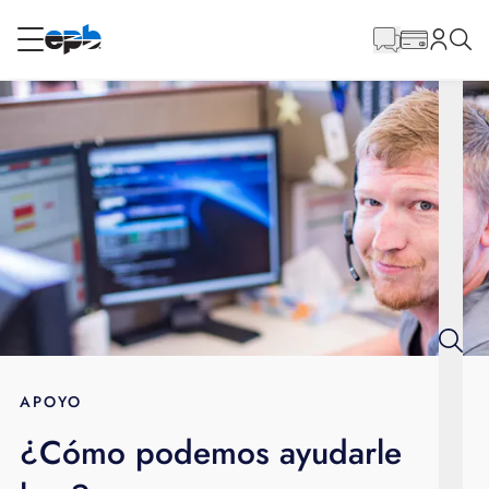
Contenido
principal
RESIDENCIAL
NEGOCIO
Internet
Energía
Televisión
Teléfono
APOYO
¿Cómo podemos ayudarle
BLOG