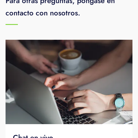
Para otras preguntas, póngase en
responda el correo de voz en uno de los
contacto con nosotros.
teléfonos.
Find Me/Follow Me le permite designar una
serie de números de teléfono que sonarán en
el orden que especifique cuando se dirija una
llamada a su teléfono de escritorio. Tendrá
SimRing o Find Me/Follow Me según su nivel
de servicio. Solo se puede utilizar una de
estas funciones a la vez. Puede administrar
cualquiera de las dos funciones desde su
teléfono de escritorio o en línea a través de
CommPortal.
Chat en vivo