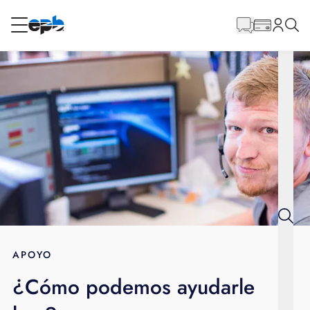
Contenido
principal
RESIDENCIAL
NEGOCIO
Internet
Energía
Televisión
Teléfono
APOYO
¿Cómo podemos ayudarle
BLOG