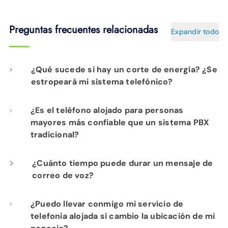
Preguntas frecuentes relacionadas
Expandir todo
¿Qué sucede si hay un corte de energía? ¿Se
estropeará mi sistema telefónico?
Su servicio de telefonía alojada incluye una
¿Es el teléfono alojado para personas
mayores más confiable que un sistema PBX
batería de respaldo de 8 horas para
tradicional?
garantizar la continuidad de su servicio
telefónico en caso de un breve corte de
Sí. El servicio de telefonía alojada para
¿Cuánto tiempo puede durar un mensaje de
energía. Sin embargo, si se produce un corte
correo de voz?
personas mayores de EPB es una solución de
de energía importante o si las líneas del
telefonía tradicional que se ofrece a través
Cada mensaje puede tener una duración
¿Puedo llevar conmigo mi servicio de
sistema se dañan, su servicio telefónico
del conmutador de telefonía redundante de
telefonía alojada si cambio la ubicación de mi
máxima de tres minutos.
quedará fuera de servicio hasta que se
última generación de EPB. No hay ningún