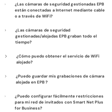
¿Las cámaras de seguridad gestionadas EPB
están conectadas a Internet mediante cable
o a través de WiFi?
Nuestra instalación profesional incluye el
¿Las cámaras de seguridad
gestionadas/alojadas EPB graban todo el
cableado de cada cámara a su
tiempo?
infraestructura de red de fibra para un
rendimiento óptimo.
Sí. Los productos de seguridad gestionada y
¿Cómo puedo obtener el servicio de WiFi
alojado?
cámaras alojadas de EPB proporcionan
visibilidad constante de las operaciones de
Si ya es cliente de Internet de Fi-Speed, con
¿Puedo guardar mis grabaciones de cámara
su negocio para su tranquilidad.
alojada en EPB ?
gusto le mostraremos las ventajas de
contratar nuestro servicio de WiFi alojado.
Sí. Todas las grabaciones se pueden
¿Puedo configurar fácilmente restricciones
Comuníquese con nuestro departamento de
para mi red de invitados con Smart Net Plus
descargar y guardar en un disco local o en
ventas al
423-648-1500
para comenzar.
for Business?
una solución de almacenamiento en la nube