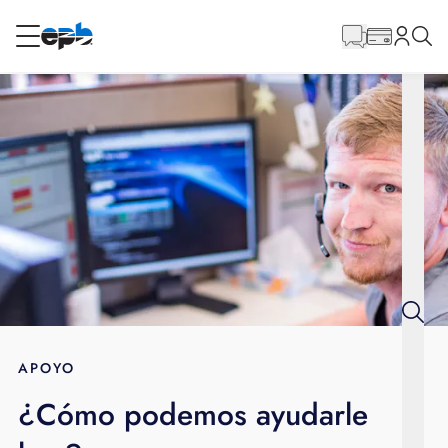
Contenido
principal
RESIDENCIAL
NEGOCIO
Internet
Energía
Televisión
Teléfono
APOYO
¿Cómo podemos ayudarle
BLOG