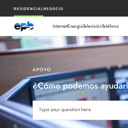
Contenido
RESIDENCIAL
NEGOCIO
principal
Internet
Energía
Televisión
Teléfono
APOYO
¿Cómo podemos ayudarl
Type your question here