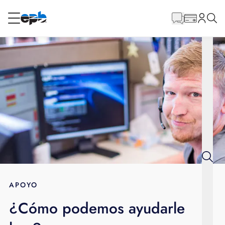
Contenido
principal
RESIDENCIAL
NEGOCIO
Internet
Energía
Televisión
Teléfono
APOYO
¿Cómo podemos ayudarle
BLOG