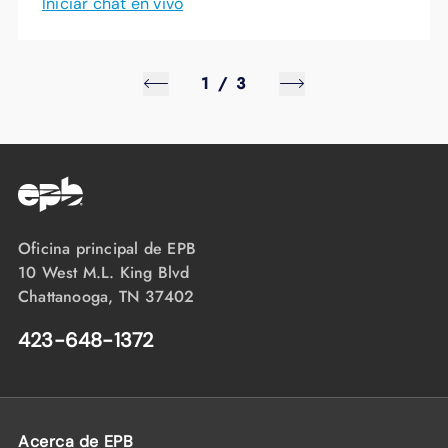
Iniciar chat en vivo
1
/
3
Oficina principal de EPB
10 West M.L. King Blvd
Chattanooga, TN 37402
423-648-1372
Acerca de EPB