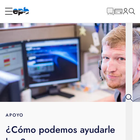
Contenido
principal
RESIDENCIAL
NEGOCIO
Internet
Energía
Televisión
Teléfono
APOYO
¿Cómo podemos ayudarle
BLOG