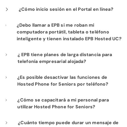
¿Cómo inicio sesión en el Portal en línea?
Inicie sesión en "
phone.epbfi.com
". Ingrese el
¿Debo llamar a EPB si me roban mi
computadora portátil, tableta o teléfono
número de su teléfono de escritorio y el
inteligente y tienen instalado EPB Hosted UC?
número PIN de su correo de voz para la
contraseña.
¿ EPB tiene planes de larga distancia para
Sí. Comuníquese con EPB al 423-648-1500
telefonía empresarial alojada?
de inmediato si le roban su dispositivo.
Sí. Elija planes nacionales e internacionales
¿Es posible desactivar las funciones de
Podemos desactivar la cuenta para evitar el
Hosted Phone for Seniors por teléfono?
confiables que se puedan cambiar en
acceso a su número. Si se desconectó la
cualquier momento, utilizando sus números
cuenta de su dispositivo, el usuario debe
Todas las funciones disponibles vienen de
¿Cómo se capacitará a mi personal para
gratuitos actuales para tener una sola factura
tener el nombre de usuario y la contraseña
utilizar Hosted Phone for Seniors?
serie con cada teléfono. Sin embargo, puedes
telefónica. Para obtener más información,
para autorizar el uso. Sin embargo, le
desactivar las funciones de llamada en
programe su evaluación gratuita de
Después de seleccionar una solución de
¿Cuánto tiempo puede durar un mensaje de
recomendamos que se comunique con
espera y/o buzón de voz en cualquier teléfono