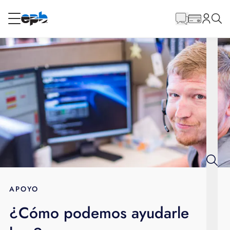
Contenido
principal
RESIDENCIAL
NEGOCIO
Internet
Energía
Televisión
Teléfono
APOYO
¿Cómo podemos ayudarle
BLOG