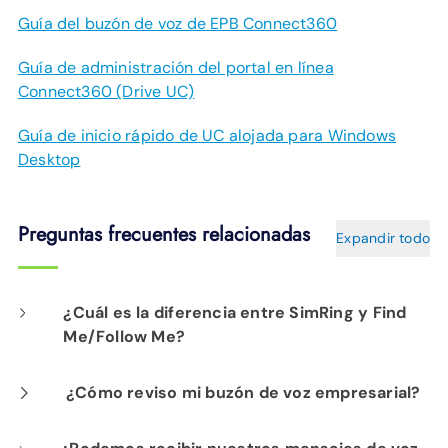
Guía del buzón de voz de EPB Connect360
Guía de administración del portal en línea
Connect360 (Drive UC)
Guía de inicio rápido de UC alojada para Windows
Desktop
Preguntas frecuentes relacionadas
Expandir todo
¿Cuál es la diferencia entre SimRing y Find
Me/Follow Me?
SimRing le permite designar varios teléfonos
¿Cómo reviso mi buzón de voz empresarial?
para que suenen simultáneamente cuando se
Presione el ícono del sobre en el teléfono e